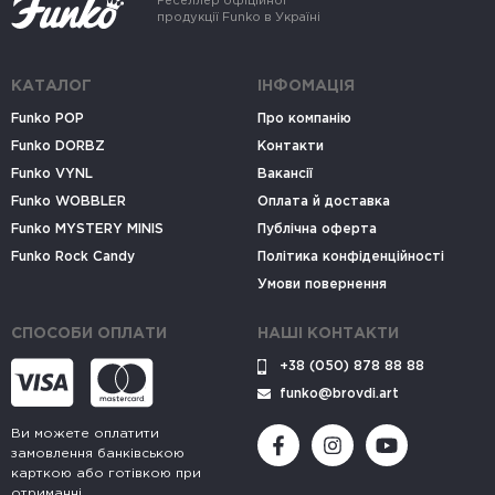
Реселлер офіційної
продукції Funko в Україні
КАТАЛОГ
ІНФОМАЦІЯ
Funko POP
Про компанію
Funko DORBZ
Контакти
Funko VYNL
Вакансії
Funko WOBBLER
Оплата й доставка
Funko MYSTERY MINIS
Публічна оферта
Funko Rock Candy
Політика конфіденційності
Умови повернення
СПОСОБИ ОПЛАТИ
НАШІ КОНТАКТИ
+38 (050) 878 88 88
funko@brovdi.art
Ви можете оплатити
замовлення банківською
карткою або готівкою при
отриманні