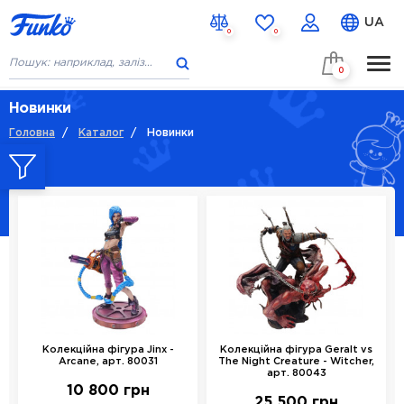
UA
0
0
0
ГОЛОВНА
Новинки
Головна
/
Каталог
/
Новинки
КАТАЛОГ
НОВИНКИ
СКОРО В НАЯВНОСТІ
ПРО НАС
КОНТАКТИ
% ЗНИЖКИ
Колекційна фігура Jinx -
Колекційна фігура Geralt vs
Arcane, арт. 80031
The Night Creature - Witcher,
арт. 80043
10 800 грн
25 500 грн