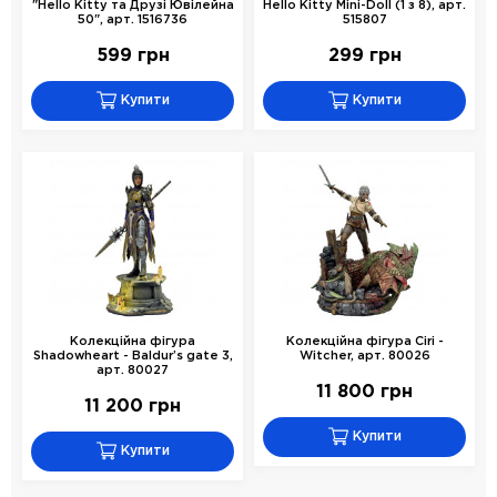
"Hello Kitty та Друзі Ювілейна
Hello Kitty Mini-Doll (1 з 8), арт.
50", арт. 1516736
515807
599 грн
299 грн
Купити
Купити
Колекційна фігура
Колекційна фігура Ciri -
Shadowheart - Baldur’s gate 3,
Witcher, арт. 80026
арт. 80027
11 800 грн
11 200 грн
Купити
Купити