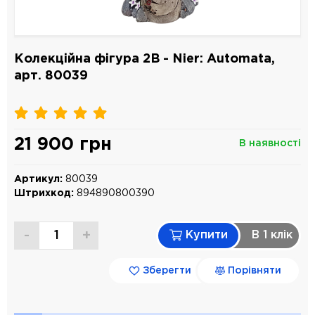
Колекційна фігура 2B - Nier: Automata,
арт. 80039
21 900 грн
В наявності
Артикул:
80039
Штрихкод:
894890800390
-
+
Купити
В 1 клiк
Зберегти
Порівняти