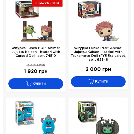
Знижка
- 20%
Фігурка Funko POP! Anime:
Фігурка Funko POP! Anime:
Jujutsu Kaisen - Itadori with
Jujutsu Kaisen - Itadori with
Cursed Doll, арт. 74510
Tsukamoto Doll (FYE Exclusive),
арт. 62348
2 400 грн
2 000 грн
1 920 грн
Купити
Купити