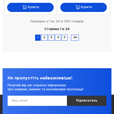
Купити
Купити
Показано з 1 по 24 із 569 товарів
Сторінка 1 із 24
...
1
2
3
4
5
24
Не пропустіть найважливіше!
Получай від нас корисну інформацію
про новинки, знижки та ексклюзивні пропозиції
Підписатись