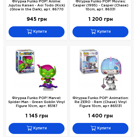
Фігурка Funko POP! Anime:
Фігурка Funko POP! Movies:
Jujutsu Kaisen - Aoi Todo (Kick)
Casper (1995) - Casper (Chase)
(Glow in the Dark), арт. 86770
10cm, арт. 86331
945 грн
1 200 грн
Купити
Купити
Фігурка Funko POP! Marvel:
Фігурка Funko POP! Animation:
Spider-Man - Green Goblin Vinyl
Re:ZERO - Rem (Chase) Vinyl
Figure 10cm, арт. 85187
Figure 10cm, арт.865131
1 145 грн
1 400 грн
Купити
Купити