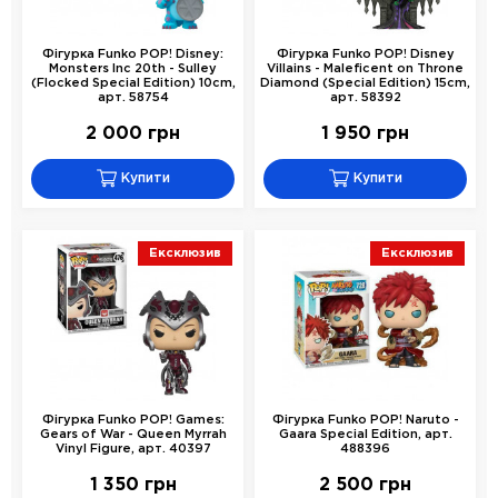
Фігурка Funko POP! Disney:
Фігурка Funko POP! Disney
Monsters Inc 20th - Sulley
Villains - Maleficent on Throne
(Flocked Special Edition) 10cm,
Diamond (Special Edition) 15cm,
арт. 58754
арт. 58392
2 000 грн
1 950 грн
Купити
Купити
Ексклюзив
Ексклюзив
Фігурка Funko POP! Games:
Фігурка Funko POP! Naruto -
Gears of War - Queen Myrrah
Gaara Special Edition, арт.
Vinyl Figure, арт. 40397
488396
1 350 грн
2 500 грн