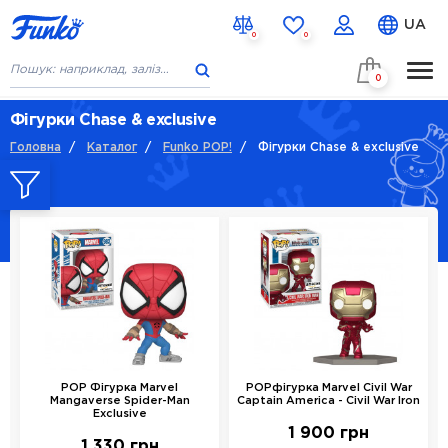
UA
0
0
0
ГОЛОВНА
Фігурки Chase & exclusive
Головна
/
Каталог
/
Funko POP!
/
Фігурки Chase & exclusive
КАТАЛОГ
НОВИНКИ
СКОРО В НАЯВНОСТІ
ПРО НАС
КОНТАКТИ
% ЗНИЖКИ
POP Фігурка Marvel
POPфігурка Marvel Civil War
Mangaverse Spider-Man
Captain America - Civil War Iron
Exclusive
1 900 грн
1 330 грн