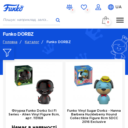
UA
0
0
0
ГОЛОВНА
Funko DORBZ
Головна
/
Каталог
/
Funko DORBZ
КАТАЛОГ
НОВИНКИ
СКОРО В НАЯВНОСТІ
ПРО НАС
КОНТАКТИ
% ЗНИЖКИ
Фігурка Funko Dorbz Sci Fi
Funko Vinyl Sugar Dorbz - Hanna
Series - Alien Vinyl Figure 8cm,
Barbera Huckleberry Hound
арт. 113168
Collectible Figure 8cm SDCC
2016 Exclusive
Немає в наявності