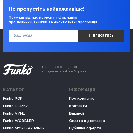
Не пропустіть найважливіше!
Получай від нас корисну інформацію
про новинки, знижки та ексклюзивні пропозиції
Підписатись
Реселлер офіційної
продукції Funko в Україні
КАТАЛОГ
ІНФОМАЦІЯ
Funko POP
Про компанію
Funko DORBZ
Контакти
Funko VYNL
Вакансії
Funko WOBBLER
Оплата й доставка
Funko MYSTERY MINIS
Публічна оферта