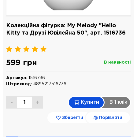
Колекційна фігурка: My Melody "Hello
Kitty та Друзі Ювілейна 50", арт. 1516736
599 грн
В наявності
Артикул:
1516736
Штрихкод:
4895217516736
-
+
Купити
В 1 клiк
Зберегти
Порівняти