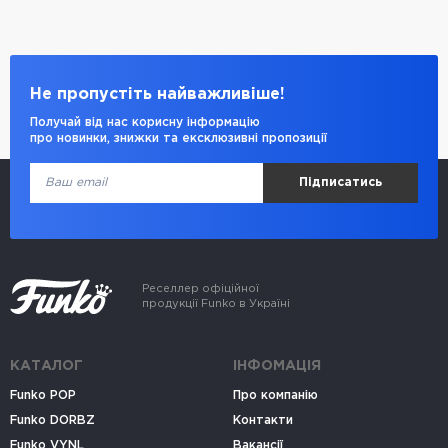
Не пропустіть найважливіше!
Получай від нас корисну інформацію
про новинки, знижки та ексклюзивні пропозиції
Підписатись
Реселлер офіційної
продукції Funko в Україні
КАТАЛОГ
ІНФОМАЦІЯ
Funko POP
Про компанію
Funko DORBZ
Контакти
Funko VYNL
Вакансії