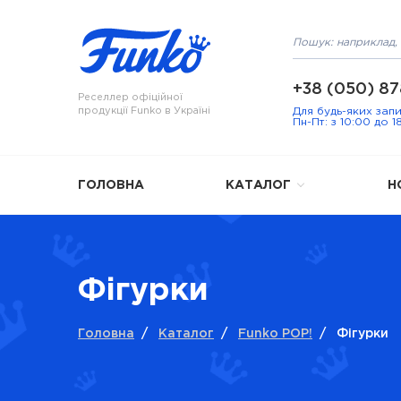
+38 (050) 87
Реселлер офіційної
продукції Funko в Україні
Для будь-яких зап
Пн-Пт: з 10:00 до 1
ГОЛОВНА
КАТАЛОГ
Н
Фігурки
Головна
/
Каталог
/
Funko POP!
/
Фігурки