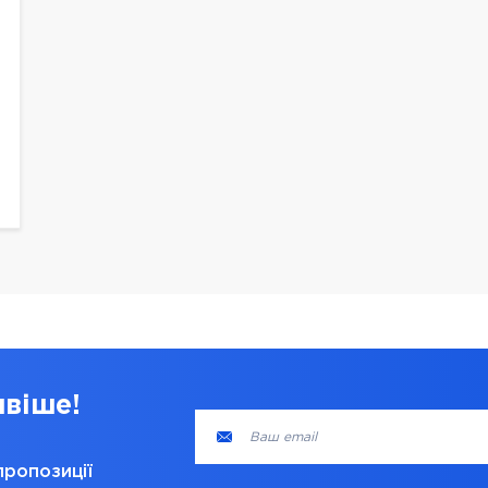
ивіше!
пропозиції