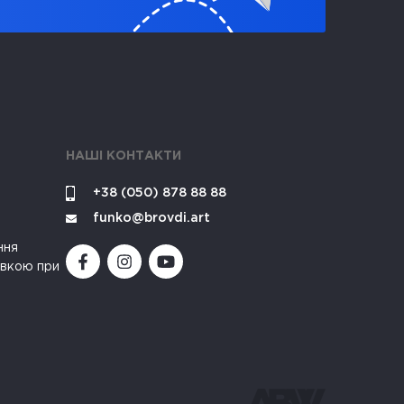
НАШІ КОНТАКТИ
+38 (050) 878 88 88
funko@brovdi.art
ння
івкою при