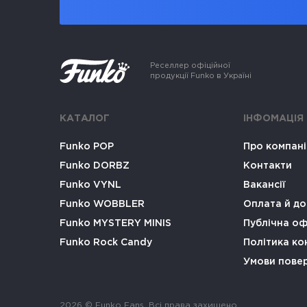
Реселлер офіційної
продукції Funko в Україні
КАТАЛОГ
ІНФОМАЦІЯ
Funko POP
Про компан
Funko DORBZ
Контакти
Funko VYNL
Вакансії
Funko WOBBLER
Оплата й до
Funko MYSTERY MINIS
Публічна о
Funko Rock Candy
Політика ко
Умови пове
2026 © Funko Fans. Всі права захищено.