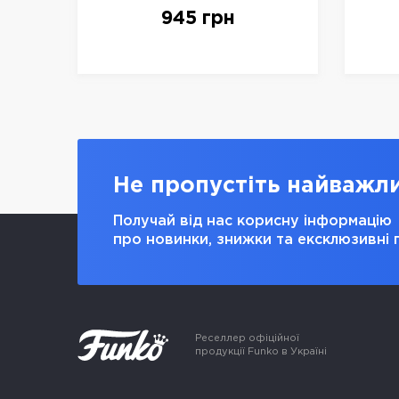
Балдура 3" - ІМПЕРАТОР
Бал
945 грн
Не пропустіть найважл
Получай від нас корисну інформацію
про новинки, знижки та ексклюзивні 
Реселлер офіційної
продукції Funko в Україні