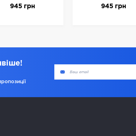
дура 3" - ІМПЕРАТОР
Балдура 3" - ІМПЕР
945 грн
945 грн
ивіше!
пропозиції