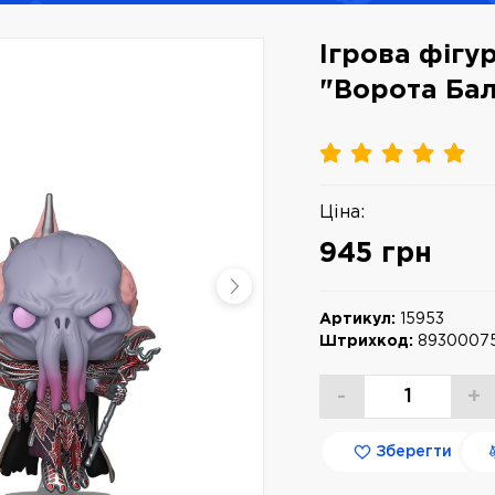
Ігрова фігу
"Ворота Бал
Ціна:
945 грн
Артикул:
15953
Штрихкод:
8930007
-
+
Зберегти