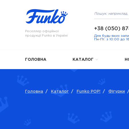
+38 (050) 87
Реселлер офіційної
продукції Funko в Україні
Для будь-яких зап
Пн-Пт: з 10:00 до 1
ГОЛОВНА
КАТАЛОГ
Н
Головна
/
Каталог
/
Funko POP!
/
Фігурки