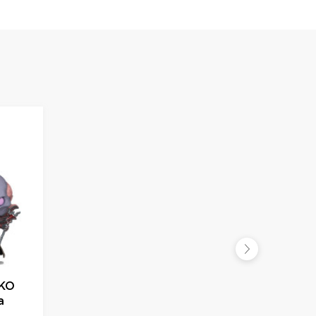
NKO
а