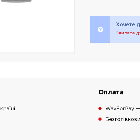
Хочете д
Замовте д
Оплата
країні
WayForPay —
Безготівков