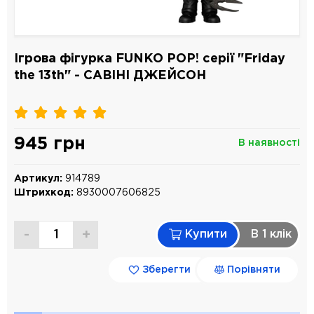
Ігрова фігурка FUNKO POP! серії "Friday
the 13th" - САВІНІ ДЖЕЙСОН
945 грн
В наявності
Артикул:
914789
Штрихкод:
8930007606825
-
+
Купити
В 1 клiк
Зберегти
Порівняти