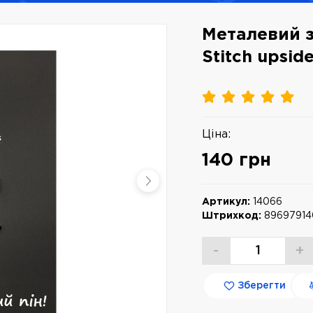
Металевий зн
Stitch upsid
Ціна:
140 грн
Артикул:
14066
Штрихкод:
8969791
-
+
Зберегти