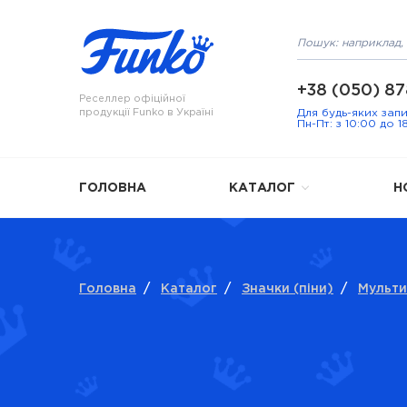
+38 (050) 87
Реселлер офіційної
продукції Funko в Україні
Для будь-яких зап
Пн-Пт: з 10:00 до 1
ГОЛОВНА
КАТАЛОГ
Н
Головна
/
Каталог
/
Значки (піни)
/
Мульти