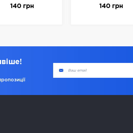
down, арт. 14066
down, арт. 14066
140 грн
140 грн
ивіше!
пропозиції