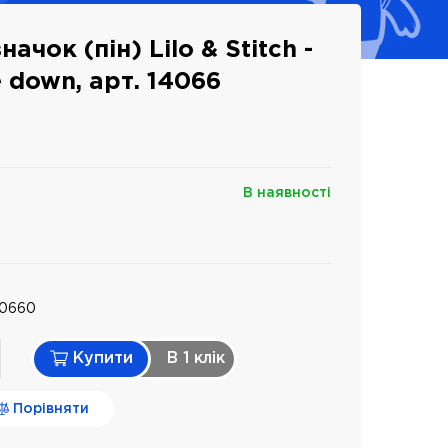
ачок (пін) Lilo & Stitch -
e down, арт. 14066
В наявності
40660
Купити
В 1 клiк
Порівняти