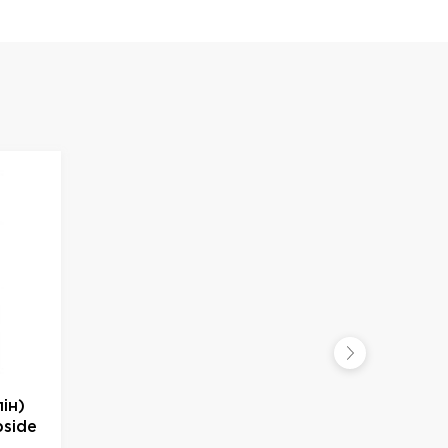
ін)
pside