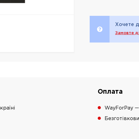
Хочете д
Замовте д
Оплата
країні
WayForPay —
Безготівков