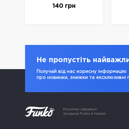
down, арт. 14066
140 грн
Не пропустіть найважл
Получай від нас корисну інформацію
про новинки, знижки та ексклюзивні 
Реселлер офіційної
продукції Funko в Україні