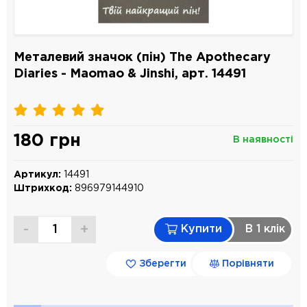
Металевий значок (пін) The Apothecary
Diaries - Maomao & Jinshi, арт. 14491
180 грн
В наявності
Артикул:
14491
Штрихкод:
896979144910
-
+
Купити
В 1 клiк
Зберегти
Порівняти