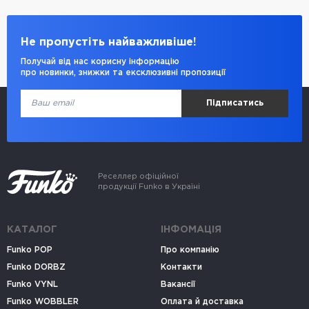
Не пропустіть найважливіше!
Получай від нас корисну інформацію
про новинки, знижки та ексклюзивні пропозиції
Підписатись
Реселлер офіційної
продукції Funko в Україні
КАТАЛОГ
ІНФОМАЦІЯ
Funko POP
Про компанію
Funko DORBZ
Контакти
Funko VYNL
Вакансії
Funko WOBBLER
Оплата й доставка