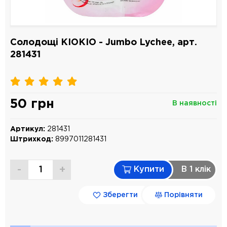
Солодощі KIOKIO - Jumbo Lychee, арт.
281431
50 грн
В наявності
Артикул:
281431
Штрихкод:
8997011281431
-
+
Купити
В 1 клiк
Зберегти
Порівняти