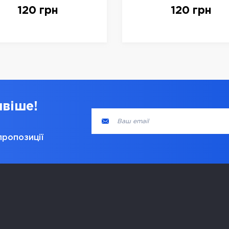
oned BBQ, арт. 842921
Seasoned BBQ, арт. 8
120 грн
120 грн
ивіше!
пропозиції