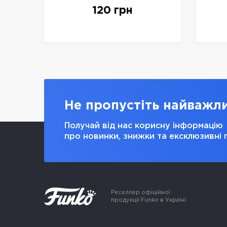
Seasoned BBQ, арт. 842921
Seas
120 грн
Не пропустіть найважл
Получай від нас корисну інформацію
про новинки, знижки та ексклюзивні 
Реселлер офіційної
продукції Funko в Україні