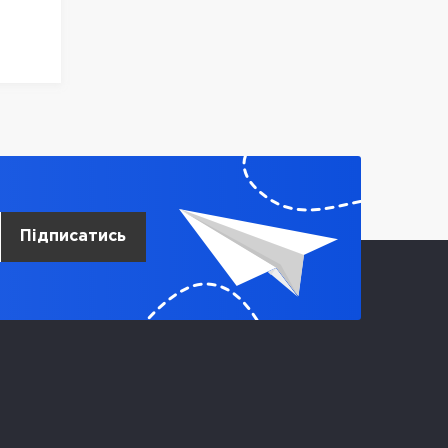
42921
Підписатись