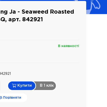
ng Ja - Seaweed Roasted
Q, арт. 842921
В наявності
842921
Купити
В 1 клiк
Порівняти