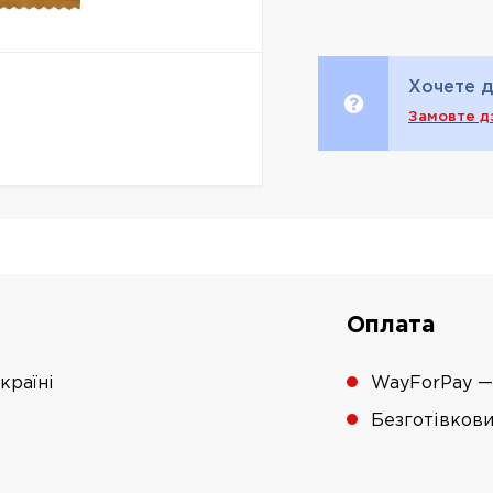
Хочете д
Замовте д
Оплата
країні
WayForPay —
Безготівков