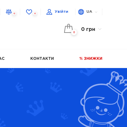
Увійти
UA
0
0
0 грн
0
АС
КОНТАКТИ
% ЗНИЖКИ