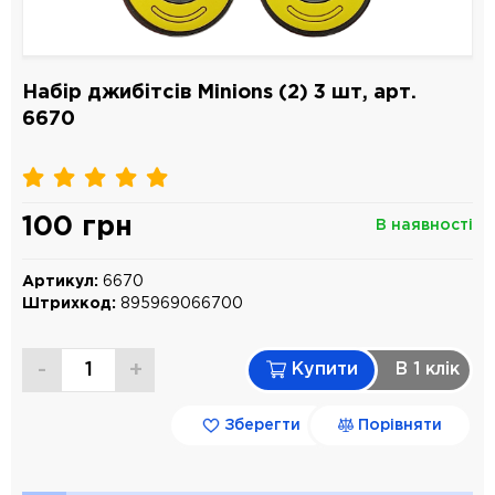
Набір джибітсів Minions (2) 3 шт, арт.
6670
100 грн
В наявності
Артикул:
6670
Штрихкод:
895969066700
-
+
Купити
В 1 клiк
Зберегти
Порівняти