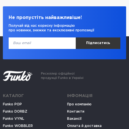
Не пропустіть найважливіше!
Получай від нас корисну інформацію
про новинки, знижки та ексклюзивні пропозиції
Підписатись
Реселлер офіційної
продукції Funko в Україні
КАТАЛОГ
ІНФОМАЦІЯ
Funko POP
Про компанію
Funko DORBZ
Контакти
Funko VYNL
Вакансії
Funko WOBBLER
Оплата й доставка