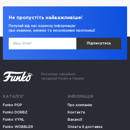
Не пропустіть найважливіше!
Получай від нас корисну інформацію
про новинки, знижки та ексклюзивні пропозиції
Підписатись
Реселлер офіційної
продукції Funko в Україні
КАТАЛОГ
ІНФОМАЦІЯ
Funko POP
Про компанію
Funko DORBZ
Контакти
Funko VYNL
Вакансії
Funko WOBBLER
Оплата й доставка