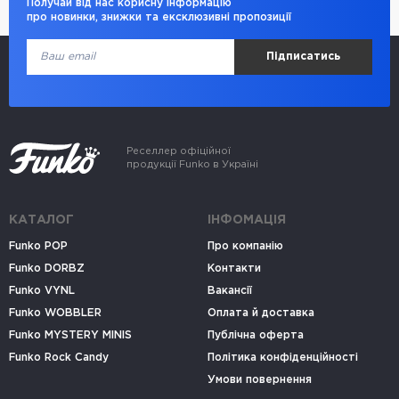
Получай від нас корисну інформацію
про новинки, знижки та ексклюзивні пропозиції
Підписатись
Реселлер офіційної
продукції Funko в Україні
КАТАЛОГ
ІНФОМАЦІЯ
Funko POP
Про компанію
Funko DORBZ
Контакти
Funko VYNL
Вакансії
Funko WOBBLER
Оплата й доставка
Funko MYSTERY MINIS
Публічна оферта
Funko Rock Candy
Політика конфіденційності
Умови повернення