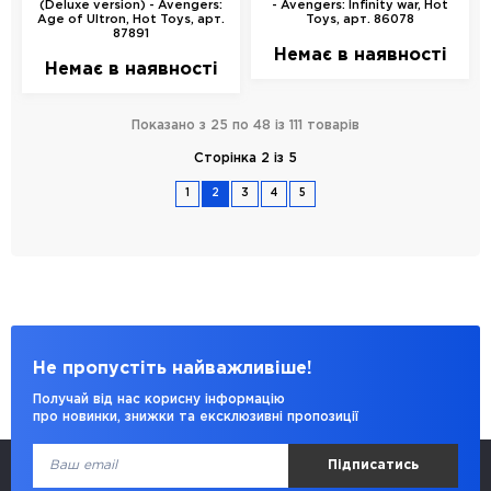
(Deluxe version) - Avengers:
- Avengers: Infinity war, Hot
Age of Ultron, Hot Toys, арт.
Toys, арт. 86078
87891
Немає в наявності
Немає в наявності
Показано з 25 по 48 із 111 товарів
Сторінка 2 із 5
1
2
3
4
5
Не пропустіть найважливіше!
Получай від нас корисну інформацію
про новинки, знижки та ексклюзивні пропозиції
Підписатись