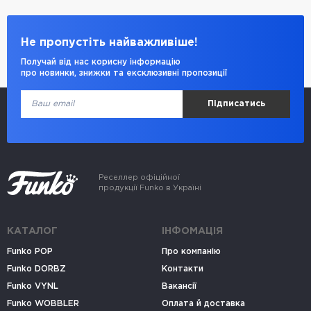
Не пропустіть найважливіше!
Получай від нас корисну інформацію
про новинки, знижки та ексклюзивні пропозиції
Підписатись
Реселлер офіційної
продукції Funko в Україні
КАТАЛОГ
ІНФОМАЦІЯ
Funko POP
Про компанію
Funko DORBZ
Контакти
Funko VYNL
Вакансії
Funko WOBBLER
Оплата й доставка