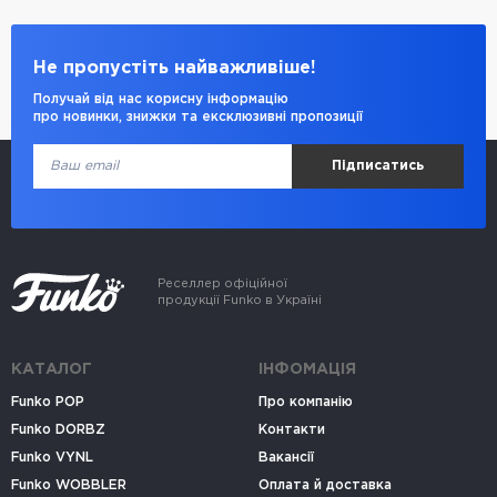
Не пропустіть найважливіше!
Получай від нас корисну інформацію
про новинки, знижки та ексклюзивні пропозиції
Підписатись
Реселлер офіційної
продукції Funko в Україні
КАТАЛОГ
ІНФОМАЦІЯ
Funko POP
Про компанію
Funko DORBZ
Контакти
Funko VYNL
Вакансії
Funko WOBBLER
Оплата й доставка