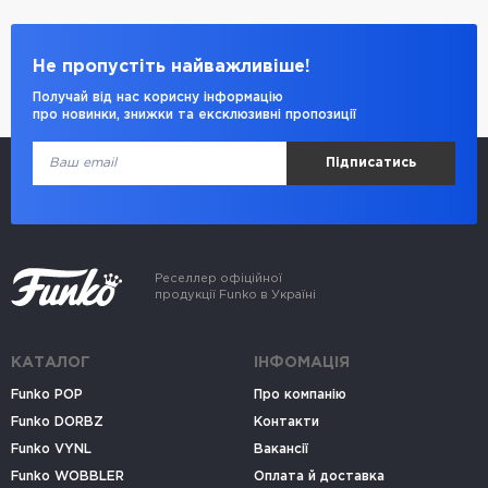
Не пропустіть найважливіше!
Получай від нас корисну інформацію
про новинки, знижки та ексклюзивні пропозиції
Підписатись
Реселлер офіційної
продукції Funko в Україні
КАТАЛОГ
ІНФОМАЦІЯ
Funko POP
Про компанію
Funko DORBZ
Контакти
Funko VYNL
Вакансії
Funko WOBBLER
Оплата й доставка