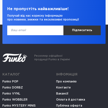
Не пропустіть найважливіше!
Получай від нас корисну інформацію
про новинки, знижки та ексклюзивні пропозиції
Підписатись
Реселлер офіційної
продукції Funko в Україні
КАТАЛОГ
ІНФОМАЦІЯ
Funko POP
Про компанію
Funko DORBZ
Контакти
Funko VYNL
Вакансії
Funko WOBBLER
Оплата й доставка
Funko MYSTERY MINIS
Публічна оферта