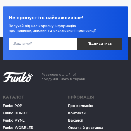
Не пропустіть найважливіше!
Получай від нас корисну інформацію
про новинки, знижки та ексклюзивні пропозиції
Підписатись
Реселлер офіційної
продукції Funko в Україні
КАТАЛОГ
ІНФОМАЦІЯ
Funko POP
Про компанію
Funko DORBZ
Контакти
Funko VYNL
Вакансії
Funko WOBBLER
Оплата й доставка