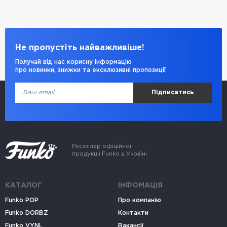
Не пропустіть найважливіше!
Получай від нас корисну інформацію
про новинки, знижки та ексклюзивні пропозиції
Підписатись
Реселлер офіційної
продукції Funko в Україні
КАТАЛОГ
ІНФОМАЦІЯ
Funko POP
Про компанію
Funko DORBZ
Контакти
Funko VYNL
Вакансії