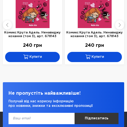
Комикс Крута Адель. Ненавиджу
Комикс Крута Адель. Ненавиджу
кохання (том 3), арт. 678143
кохання (том 3), арт. 678143
240 грн
240 грн
Купити
Купити
Не пропустіть найважливіше!
Получай від нас корисну інформацію
про новинки, знижки та ексклюзивні пропозиції
Підписатись