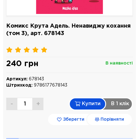
Комикс Крута Адель. Ненавиджу кохання
(том 3), арт. 678143
240 грн
В наявності
Артикул:
678143
Штрихкод:
9786177678143
-
+
Купити
В 1 клiк
Зберегти
Порівняти