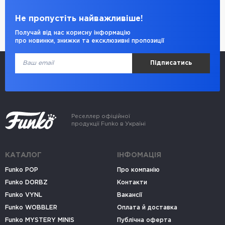
Не пропустіть найважливіше!
Получай від нас корисну інформацію
про новинки, знижки та ексклюзивні пропозиції
Підписатись
Реселлер офіційної
продукції Funko в Україні
КАТАЛОГ
ІНФОМАЦІЯ
Funko POP
Про компанію
Funko DORBZ
Контакти
Funko VYNL
Вакансії
Funko WOBBLER
Оплата й доставка
Funko MYSTERY MINIS
Публічна оферта