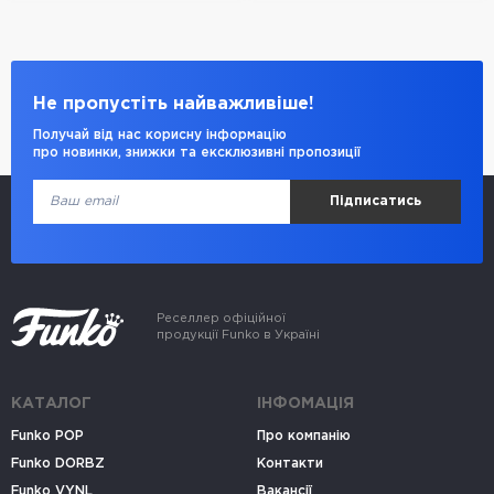
Не пропустіть найважливіше!
Получай від нас корисну інформацію
про новинки, знижки та ексклюзивні пропозиції
Підписатись
Реселлер офіційної
продукції Funko в Україні
КАТАЛОГ
ІНФОМАЦІЯ
Funko POP
Про компанію
Funko DORBZ
Контакти
Funko VYNL
Вакансії