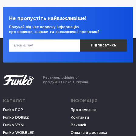
Не пропустіть найважливіше!
Получай від нас корисну інформацію
про новинки, знижки та ексклюзивні пропозиції
Підписатись
Реселлер офіційної
продукції Funko в Україні
КАТАЛОГ
ІНФОМАЦІЯ
Funko POP
Про компанію
Funko DORBZ
Контакти
Funko VYNL
Вакансії
Funko WOBBLER
Оплата й доставка