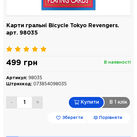
Карти гральні Bicycle Tokyo Revengers.
арт. 98035
499 грн
В наявності
Артикул:
98035
Штрихкод:
073854098035
-
+
Купити
В 1 клiк
Зберегти
Порівняти