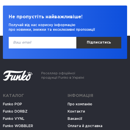
Не пропустіть найважливіше!
Получай від нас корисну інформацію
про новинки, знижки та ексклюзивні пропозиції
Підписатись
Реселлер офіційної
продукції Funko в Україні
КАТАЛОГ
ІНФОМАЦІЯ
Funko POP
Про компанію
Funko DORBZ
Контакти
Funko VYNL
Вакансії
Funko WOBBLER
Оплата й доставка