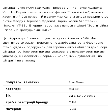
Фігурка Funko POP! Star Wars - Episode VII The Force Awakens:
Varmik - Вармік - персонаж серії фільмів "Зоряні війни", чоловік-
хасск, який був присутній в замку Маз Канати (якраз незадовго до
битви Опору і Першого Ордена). Вармік носив бластерний
пістолет VT-33d. Вперше персонаж з'явився у фільмі "Зоряні війни.
Епізод VII: Пробудження Сили".
Ця фігурка зроблена в популярному стилі малюків Чібі. Має
відмінну деталізацію, прекрасно пофарбована, вона безумовно
стане чудовим подарунком для справжнього любителя даної серії.
Фігурка повністю оригінальна, упакована в яскраву оригінальну
упаковку, є її особистий серійний номер, який дублюється і на
фігурці, і на упаковці.
Популярні тематики
Star Wars
Категорії
Фільми
Вік
від 3 до 70 років
Країна реєстрації бренду
США
Матеріал
Вініл