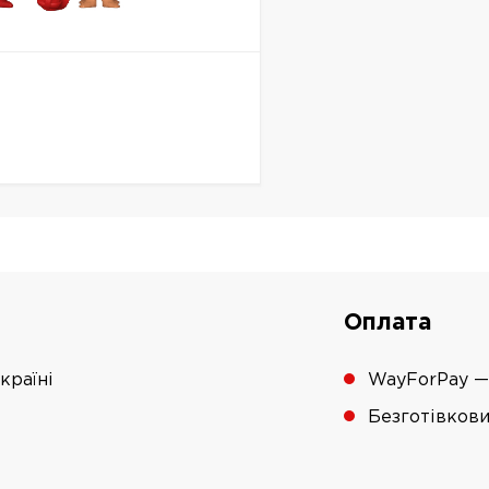
Оплата
країні
WayForPay —
Безготівков