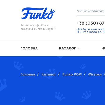
+38 (050) 87
Реселлер офіційної
продукції Funko в Україні
Для будь-яких зап
Пн-Пт: з 10:00 до 1
ГОЛОВНА
КАТАЛОГ
Н
Головна
/
Каталог
/
Funko POP!
/
Фігурки