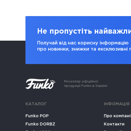
Не пропустіть найважл
Получай від нас корисну інформацію
про новинки, знижки та ексклюзивні 
Реселлер офіційної
продукції Funko в Україні
КАТАЛОГ
ІНФОМАЦІЯ
Funko POP
Про компан
Funko DORBZ
Контакти