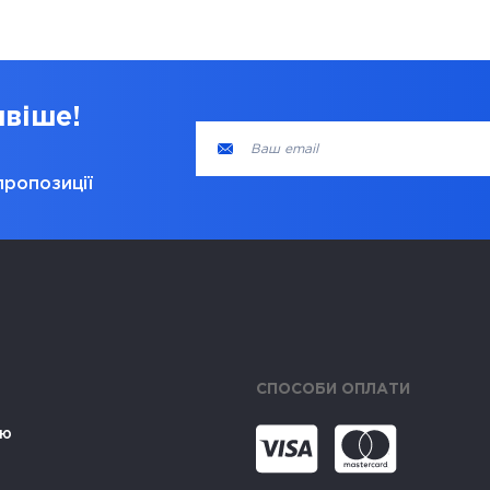
ивіше!
пропозиції
СПОСОБИ ОПЛАТИ
ію