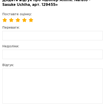
Додати відгук про «Шопер Anime: Naruto -
Sasuke Uchiha, арт. 129455»
Поставте оцінку:
Переваги:
Недоліки:
Відгук: