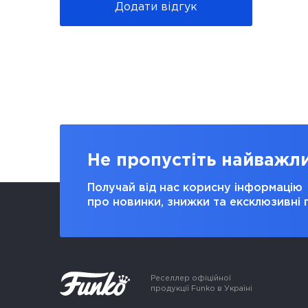
Додати відгук
Не пропустіть найважл
Получай від нас корисну інформацію
про новинки, знижки та ексклюзивні 
Реселлер офіційної
продукції Funko в Україні