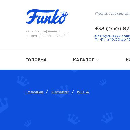
+38 (050) 87
Реселлер офіційної
продукції Funko в Україні
Для будь-яких зап
Пн-Пт: з 10:00 до 1
ГОЛОВНА
КАТАЛОГ
Н
Головна
/
Каталог
/
NECA