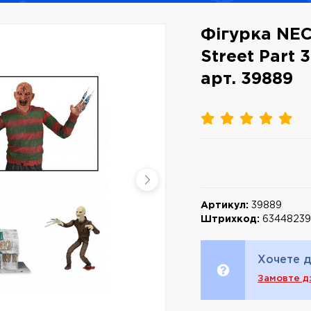
Фігурка NEC
Street Part 
арт. 39889
Артикул:
39889
Штрихкод:
6344823
Хочете д
Замовте д