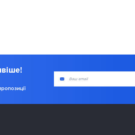
ивіше!
пропозиції