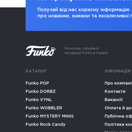
Получай від нас корисну інформацію
про новинки, знижки та ексклюзивні 
Реселлер офіційної
продукції Funko в Україні
КАТАЛОГ
ІНФОМАЦІЯ
Funko POP
Про компан
Funko DORBZ
Контакти
Funko VYNL
Вакансії
Funko WOBBLER
Оплата й до
Funko MYSTERY MINIS
Публічна о
Funko Rock Candy
Політика ко