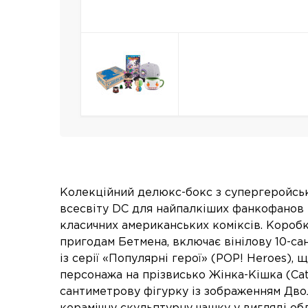
Колекційний делюкс-бокс з супергеройсь
всесвіту DC для найпалкіших фанкофанов 
класичних американських коміксів. Коробк
пригодам Бетмена, включає вінілову 10-са
із серії «Популярні герої» (POP! Heroes), 
персонажа на прізвисько Жінка-Кішка (Cat
сантиметрову фігурку із зображенням Дво