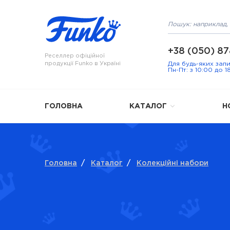
+38 (050) 87
Реселлер офіційної
продукції Funko в Україні
Для будь-яких зап
Пн-Пт: з 10:00 до 1
ГОЛОВНА
КАТАЛОГ
Н
Головна
/
Каталог
/
Колекційні набори