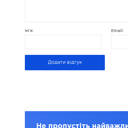
Ім'я:
Email:
Додати відгук
Не пропустіть найважл