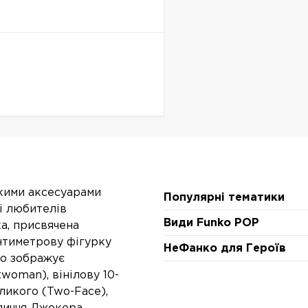
кими аксесуарами
Популярні тематики
і любителів
Види Funko POP
а, присвячена
нтиметрову фігурку
НеФанко для Героїв
що зображує
woman), вінілову 10-
ликого (Two-Face),