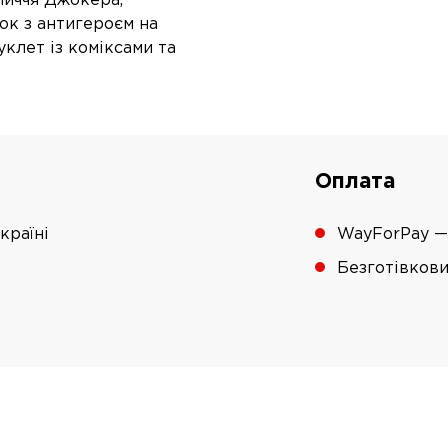
личчя Джокера,
ок з антигероєм на
уклет із коміксами та
Оплата
країні
WayForPay —
Безготівков