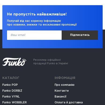
Не пропустіть найважливіше!
Получай від нас корисну інформацію
про новинки, знижки та ексклюзивні пропозиції
Підписатись
Реселлер офіційної
продукції Funko в Україні
КАТАЛОГ
ІНФОМАЦІЯ
Funko POP
Про компанію
Funko DORBZ
Контакти
Funko VYNL
Вакансії
Funko WOBBLER
Оплата й доставка