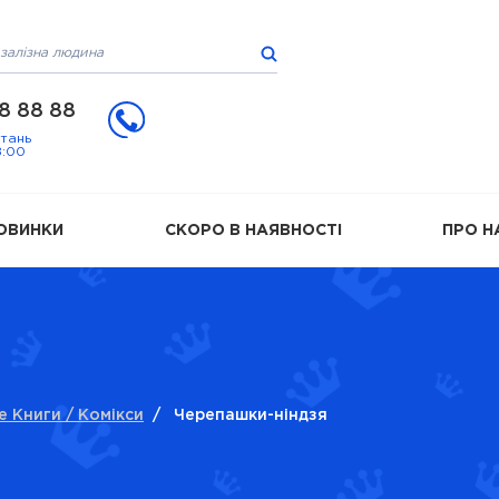
8 88 88
итань
8:00
ОВИНКИ
СКОРО В НАЯВНОСТІ
ПРО Н
е Книги / Комікси
/
Черепашки-ніндзя