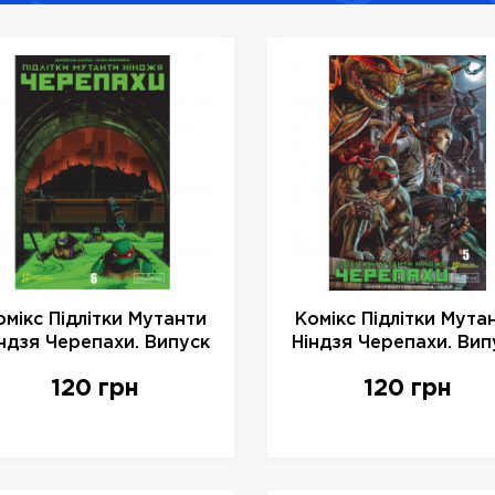
омікс Підлітки Мутанти
Комікс Підлітки Мута
ндзя Черепахи. Випуск
Ніндзя Черепахи. Вип
6 (Об. 1).
5 (Об. 2).
120 грн
120 грн