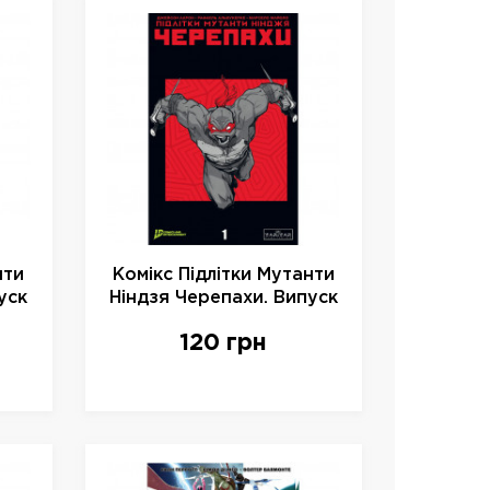
нти
Комікс Підлітки Мутанти
уск
Ніндзя Черепахи. Випуск
00
1 (Об. 1) , арт. 997494
120 грн