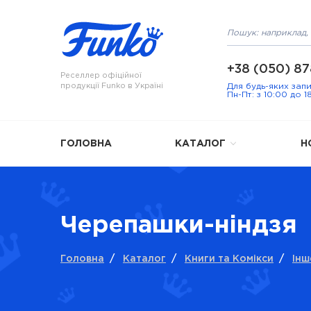
+38 (050) 87
Реселлер офіційної
продукції Funko в Україні
Для будь-яких зап
Пн-Пт: з 10:00 до 1
ГОЛОВНА
КАТАЛОГ
Н
Черепашки-ніндзя
Головна
/
Каталог
/
Книги та Комікси
/
Інш