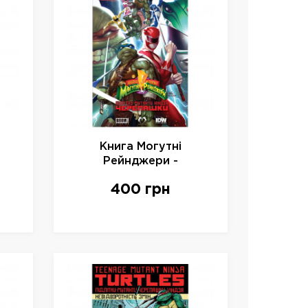
Книга Могутні
Рейнджери -
ига
Черепашки-Ніндзя, арт.
400 грн
500640