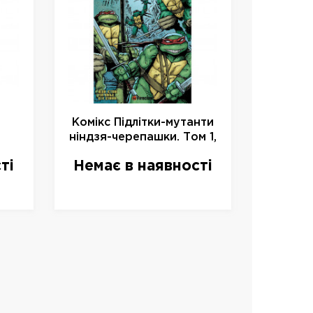
Комікс Підлітки-мутанти
ніндзя-черепашки. Том 1,
.
арт. 779130
ті
Немає в наявності
5