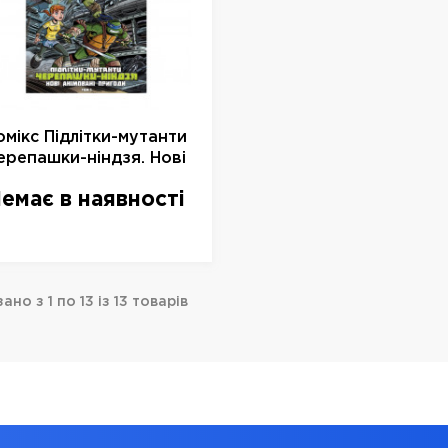
омікс Підлітки-мутанти
ерепашки-ніндзя. Нові
імовані пригоди. Том 1,
емає в наявності
арт. 792846
ано з 1 по 13 із 13 товарів