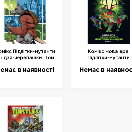
омікс Підлітки-мутанти
Комікс Нова ера.
індзя-черепашки. Том
Підлітки-мутанти
2, арт. 779376
Черепашки-ніндзя
емає в наявності
Немає в наявнос
Книга 1, арт. 79281