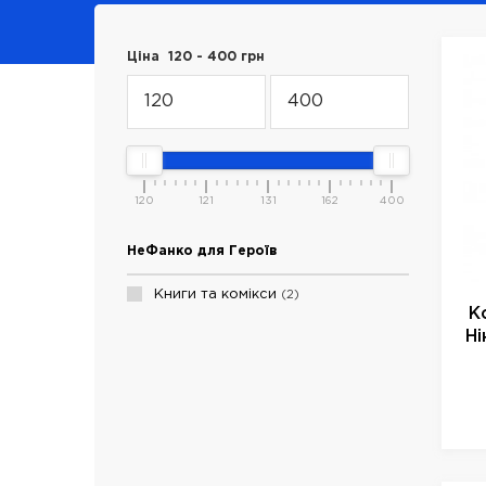
Ціна
120
-
400
грн
120
121
131
162
400
НеФанко для Героїв
Книги та комікси
2
К
Ні