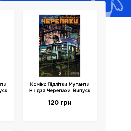
нти
Комікс Підлітки Мутанти
уск
Ніндзя Черепахи. Випуск
2 (Об. 5) , арт. 997586
120 грн