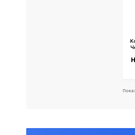
К
Ч
ан
Н
Показ