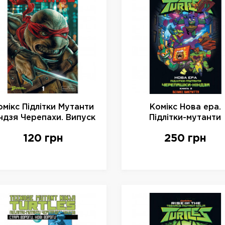
омікс Підлітки Мутанти
Комікс Нова ера.
ндзя Черепахи. Випуск
Підлітки-мутанти
1 (Об. 2) , арт. 997517
черепашки ніндзя. Кн
120 грн
250 грн
2, арт. 792822