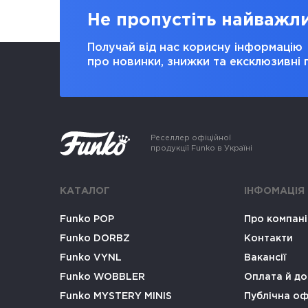
Не пропустіть найважл
Получай від нас корисну інформацію
про новинки, знижки та ексклюзивні 
Реселлер офіційної
продукції Funko в Україні
КАТАЛОГ
ІНФОМАЦІЯ
Funko POP
Про компан
Funko DORBZ
Контакти
Funko VYNL
Вакансії
Funko WOBBLER
Оплата й до
Funko MYSTERY MINIS
Публічна о