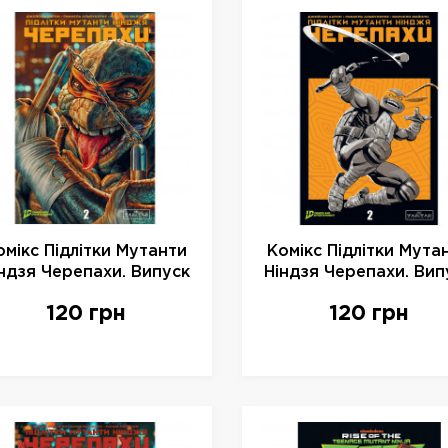
омікс Підлітки Мутанти
Комікс Підлітки Мута
ндзя Черепахи. Випуск
Ніндзя Черепахи. Вип
 (Об. 2) , арт. 997555
2 (Об. 1) , арт. 9975
120 грн
120 грн