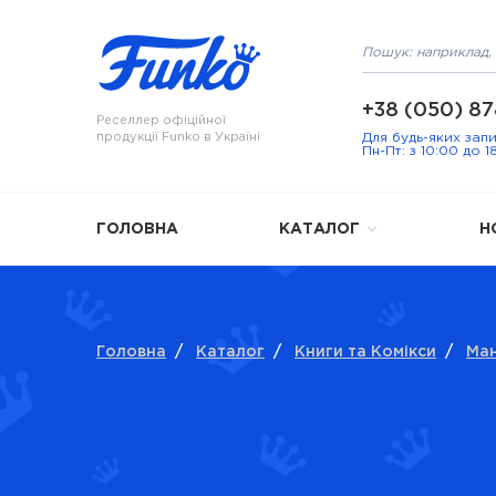
+38 (050) 87
Реселлер офіційної
продукції Funko в Україні
Для будь-яких зап
Пн-Пт: з 10:00 до 1
ГОЛОВНА
КАТАЛОГ
Н
Головна
/
Каталог
/
Книги та Комікси
/
Ма