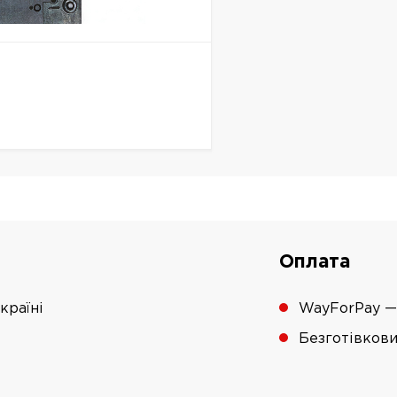
Оплата
країні
WayForPay —
Безготівков