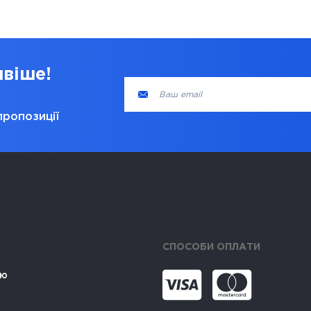
ивіше!
пропозиції
СПОСОБИ ОПЛАТИ
ію