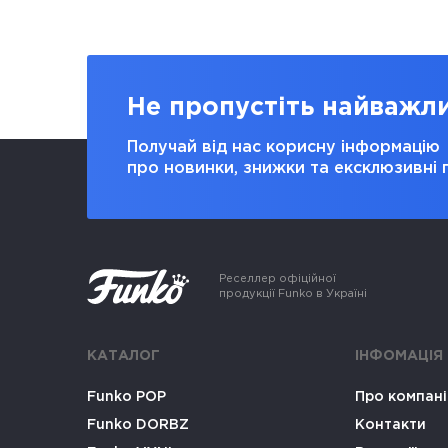
Не пропустіть найважл
Получай від нас корисну інформацію
про новинки, знижки та ексклюзивні 
Реселлер офіційної
продукції Funko в Україні
КАТАЛОГ
ІНФОМАЦІЯ
Funko POP
Про компан
Funko DORBZ
Контакти