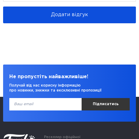
Додати відгук
Не пропустіть найважливіше!
Получай від нас корисну інформацію
про новинки, знижки та ексклюзивні пропозиції
Підписатись
Реселлер офіційної