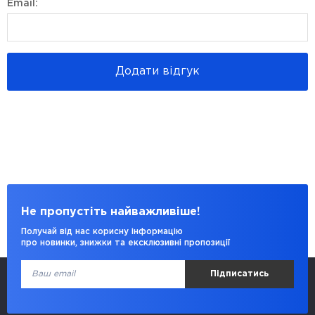
Email:
Додати відгук
Не пропустіть найважливіше!
Получай від нас корисну інформацію
про новинки, знижки та ексклюзивні пропозиції
Підписатись