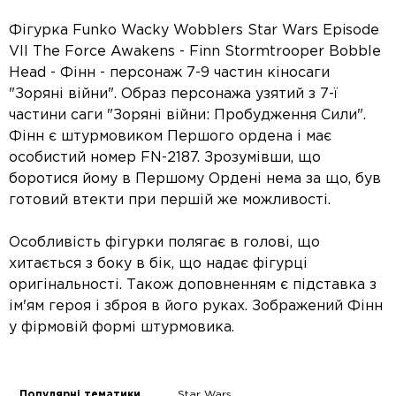
Фігурка Funko Wacky Wobblers Star Wars Episode
VII The Force Awakens - Finn Stormtrooper Bobble
Head - Фінн - персонаж 7-9 частин кіносаги
"Зоряні війни". Образ персонажа узятий з 7-ї
частини саги "Зоряні війни: Пробудження Сили".
Фінн є штурмовиком Першого ордена і має
особистий номер FN-2187. Зрозумівши, що
боротися йому в Першому Ордені нема за що, був
готовий втекти при першій же можливості.
Особливість фігурки полягає в голові, що
хитається з боку в бік, що надає фігурці
оригінальності. Також доповненням є підставка з
ім'ям героя і зброя в його руках. Зображений Фінн
у фірмовій формі штурмовика.
Популярні тематики
Star Wars