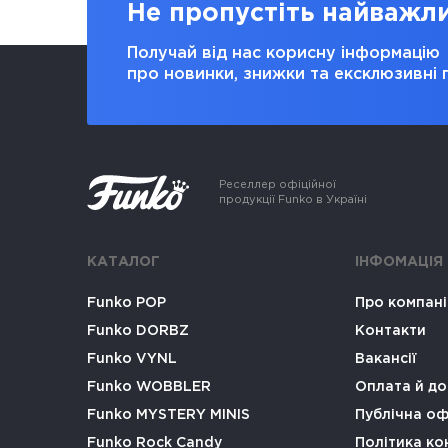
Не пропустіть найважл
Получай від нас корисну інформацію
про новинки, знижки та ексклюзивні 
Реселлер офіційної
продукції Funko в Україні
КАТАЛОГ
ІНФОМАЦІЯ
Funko POP
Про компан
Funko DORBZ
Контакти
Funko VYNL
Вакансії
Funko WOBBLER
Оплата й до
Funko MYSTERY MINIS
Публічна о
Funko Rock Candy
Політика ко