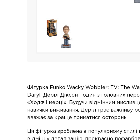
Фігурка Funko Wacky Wobbler: TV: The Wal
Daryl. Деріл Діксон - один з головних пер
«Ходячі мерці». Будучи відмінним мисливце
навички виживання, Деріл грає важливу рол
вважає за краще триматися осторонь.
Ця фігурка зроблена в популярному стилі 
відмінну деталізацію, прекрасно пофарбов