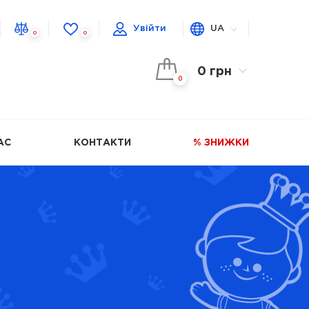
Увійти
UA
0
0
0 грн
0
АС
КОНТАКТИ
% ЗНИЖКИ