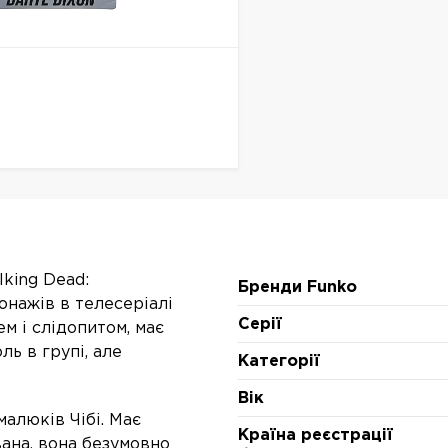
king Dead:
Бренди Funko
сонажів в телесеріалі
Серії
м і слідопитом, має
ь в групі, але
Категорії
Вік
малюків Чібі. Має
Країна реєстрації
ана, вона безумовно