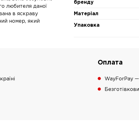
бренду
го любителя даної
ована в яскраву
Матеріал
ний номер, який
Упаковка
Оплата
країні
WayForPay —
Безготівков