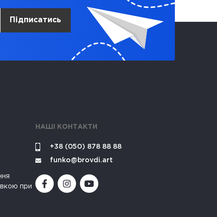
Підписатись
НАШІ КОНТАКТИ
+38 (050) 878 88 88
funko@brovdi.art
ння
івкою при