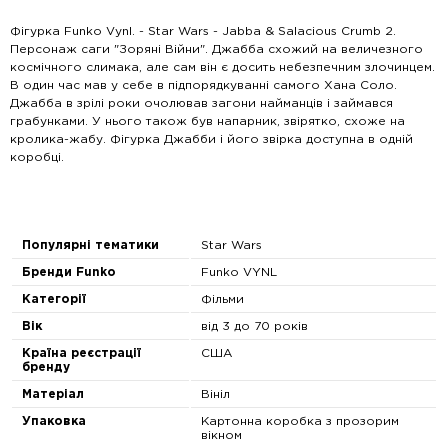
Фігурка Funko Vynl. - Star Wars - Jabba & Salacious Crumb 2.
Персонаж саги "Зоряні Війни". Джабба схожий на величезного
космічного слимака, але сам він є досить небезпечним злочинцем.
В один час мав у себе в підпорядкуванні самого Хана Соло.
Джабба в зрілі роки очолював загони найманців і займався
грабунками. У нього також був напарник, звірятко, схоже на
кролика-жабу. Фігурка Джабби і його звірка доступна в одній
коробці.
Популярні тематики
Star Wars
Бренди Funko
Funko VYNL
Категорії
Фільми
Вік
від 3 до 70 років
Країна реєстрації
США
бренду
Матеріал
Вініл
Упаковка
Картонна коробка з прозорим
вікном