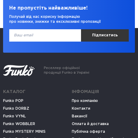
Не пропустіть найважливіше!
Получай від нас корисну інформацію
про новинки, знижки та ексклюзивні пропозиції
Підписатись
Реселлер офіційної
продукції Funko в Україні
КАТАЛОГ
ІНФОМАЦІЯ
Funko POP
Про компанію
Funko DORBZ
Контакти
Funko VYNL
Вакансії
Funko WOBBLER
Оплата й доставка
Funko MYSTERY MINIS
Публічна оферта