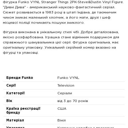
Фігурка Funko VYNL Stranger Things 2PK-Steve&Dustin Vinyl Figure.
"Дивні Дива" - американський науково-фантастичний серіал.
Сюжет розвивається в 1983 році в штаті Індіана, де таємничим
чином зникає маленький хлопчик, а його мати, друзі і шеф
місцевої поліції починають пошуки зниклого.
Фігурка виконана в унікальному стилі чібі. Добре деталізована,
якісно розфарбована. Іграшка стане відмінним подарунком для
справжнього шанувальника цієї серії. Фігурка оригінальна, має
оригінальну упаковку. Унікальний серійний номер вказано на
фігурці та упаковці.
Бренди Funko
Funko VYNL
Серії
Television
Категорії
Серіали
Вік
від 3 до 70 років
Країна реєстрації
США
бренду
Матеріал
Вініл