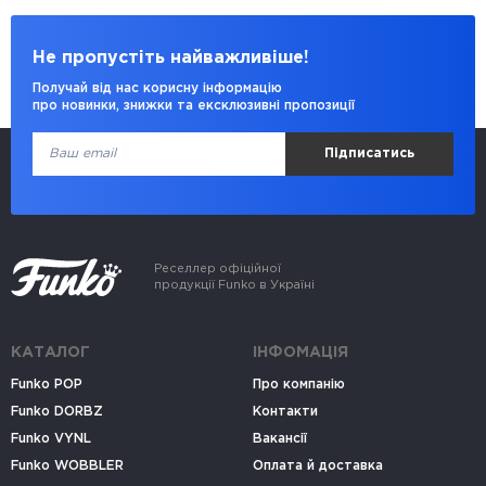
Не пропустіть найважливіше!
Получай від нас корисну інформацію
про новинки, знижки та ексклюзивні пропозиції
Підписатись
Реселлер офіційної
продукції Funko в Україні
КАТАЛОГ
ІНФОМАЦІЯ
Funko POP
Про компанію
Funko DORBZ
Контакти
Funko VYNL
Вакансії
Funko WOBBLER
Оплата й доставка