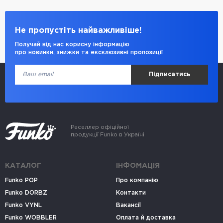
Не пропустіть найважливіше!
Получай від нас корисну інформацію
про новинки, знижки та ексклюзивні пропозиції
Підписатись
Реселлер офіційної
продукції Funko в Україні
КАТАЛОГ
ІНФОМАЦІЯ
Funko POP
Про компанію
Funko DORBZ
Контакти
Funko VYNL
Вакансії
Funko WOBBLER
Оплата й доставка