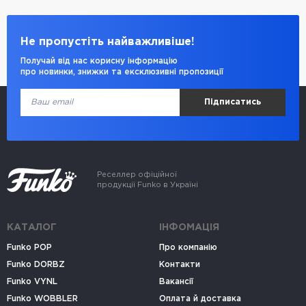
Не пропустіть найважливіше!
Получай від нас корисну інформацію
про новинки, знижки та ексклюзивні пропозиції
Підписатись
Реселлер офіційної
продукції Funko в Україні
КАТАЛОГ
ІНФОМАЦІЯ
Funko POP
Про компанію
Funko DORBZ
Контакти
Funko VYNL
Вакансії
Funko WOBBLER
Оплата й доставка