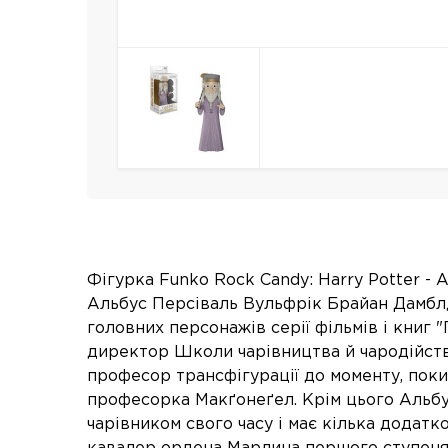
Фігурка Funko Rock Candy: Harry Potter - 
Альбус Персіваль Вульфрік Брайан Дамблд
головних персонажів серії фільмів і книг "
директор Школи чарівництва й чародійств
професор трансфігурації до моменту, поки
професорка Макґонеґел. Крім цього Альбу
чарівником свого часу і має кілька додатко