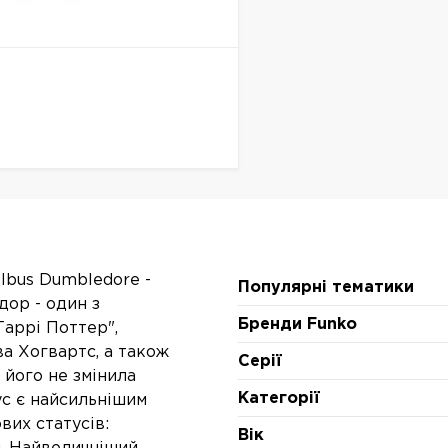
Albus Dumbledore -
Популярні тематики
ор - один з
Бренди Funko
Гаррі Поттер",
а Хогвартс, а також
Серії
 його не змінила
Категорії
с є найсильнішим
вих статусів:
Вік