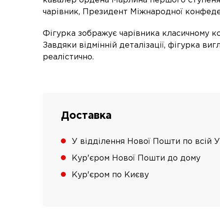
кавалер ордена Марлина першого ступеня
чарівник, Президент Міжнародної конфедер
Фігурка зображує чарівника класичному ко
Завдяки відмінній деталізації, фігурка ви
реалістично.
Доставка
У відділення Нової Пошти по всій У
Кур'єром Нової Пошти до дому
Кур'єром по Києву