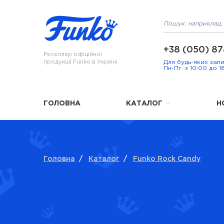
+38 (050) 87
Реселлер офіційної
продукції Funko в Україні
Для будь-яких зап
Пн-Пт: з 10:00 до 1
ГОЛОВНА
КАТАЛОГ
Н
Головна
/
Каталог
/
Funko Rock Candy