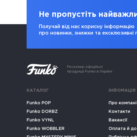
Не пропустіть найважл
Получай від нас корисну інформацію
про новинки, знижки та ексклюзивні 
Реселлер офіційної
продукції Funko в Україні
КАТАЛОГ
ІНФОМАЦІЯ
Funko POP
Про компан
Funko DORBZ
Контакти
Funko VYNL
Вакансії
Funko WOBBLER
Оплата й до