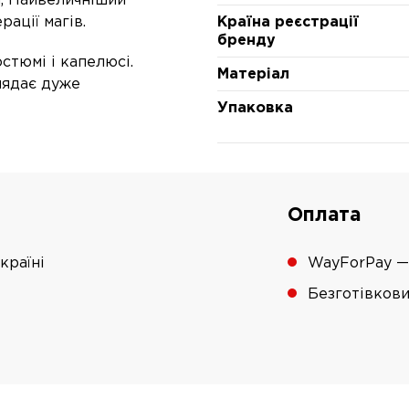
, Найвеличніший
ації магів.
Країна реєстрації
бренду
стюмі і капелюсі.
Матеріал
глядає дуже
Упаковка
Оплата
країні
WayForPay —
Безготівков