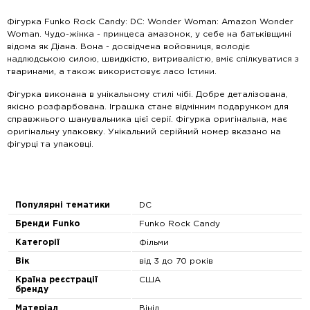
Фігурка Funko Rock Candy: DC: Wonder Woman: Amazon Wonder
Woman. Чудо-жінка - принцеса амазонок, у себе на батьківщині
відома як Діана. Вона - досвідчена войовниця, володіє
надлюдською силою, швидкістю, витривалістю, вміє спілкуватися з
тваринами, а також використовує ласо Істини.
Фігурка виконана в унікальному стилі чібі. Добре деталізована,
якісно розфарбована. Іграшка стане відмінним подарунком для
справжнього шанувальника цієї серії. Фігурка оригінальна, має
оригінальну упаковку. Унікальний серійний номер вказано на
фігурці та упаковці.
Популярні тематики
DC
Бренди Funko
Funko Rock Candy
Категорії
Фільми
Вік
від 3 до 70 років
Країна реєстрації
США
бренду
Матеріал
Вініл