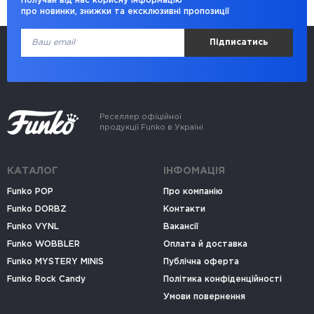
Получай від нас корисну інформацію
про новинки, знижки та ексклюзивні пропозиції
Підписатись
Реселлер офіційної
продукції Funko в Україні
КАТАЛОГ
ІНФОМАЦІЯ
Funko POP
Про компанію
Funko DORBZ
Контакти
Funko VYNL
Вакансії
Funko WOBBLER
Оплата й доставка
Funko MYSTERY MINIS
Публічна оферта
Funko Rock Candy
Політика конфіденційності
Умови повернення