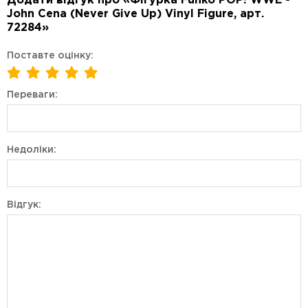
Додати відгук про «Фігурка Funko POP! WWE -
John Cena (Never Give Up) Vinyl Figure, арт.
72284»
Поставте оцінку:
Переваги:
Недоліки:
Відгук: