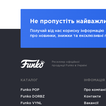
Не пропустіть найважл
Получай від нас корисну інформацію
про новинки, знижки та ексклюзивні 
Реселлер офіційної
продукції Funko в Україні
КАТАЛОГ
ІНФОМАЦІЯ
Funko POP
Про компан
Funko DORBZ
Контакти
Funko VYNL
Вакансії