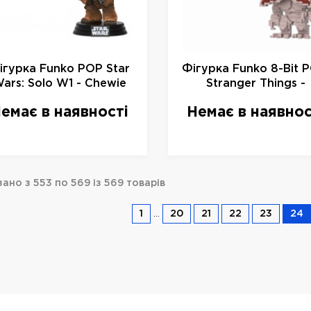
ігурка Funko POP Star
Фігурка Funko 8-Bit 
ars: Solo W1 - Chewie
Stranger Things -
/Goggles Flocked Vinyl
Demogorgon Vinyl
емає в наявності
Немає в наявнос
Figure, 26976, 10 см
Figure, 23081, 10см
ано з 553 по 569 із 569 товарів
1
...
20
21
22
23
24