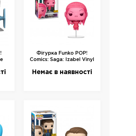
!
Фігурка Funko POP!
ie
Comics: Saga: Izabel Vinyl
,
Figure Limited, 27418, 10
ті
Немає в наявності
см