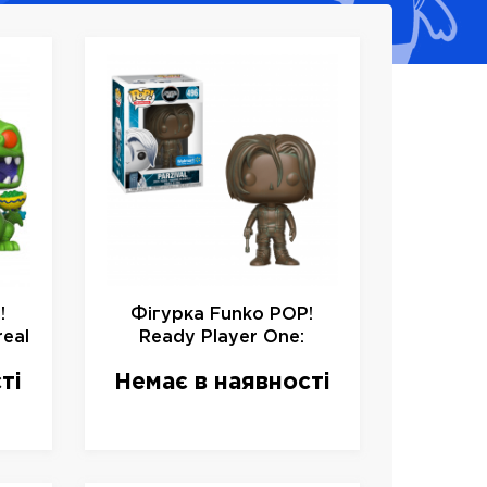
!
Фігурка Funko POP!
real
Ready Player One:
97,
Parzival (Antique) Vinyl
ті
Немає в наявності
Figure Limited, 30455, 10
см