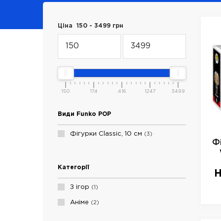
Ціна
150
-
3499
грн
150
174
416
1247
3499
Види Funko POP
Фігурки Classic, 10 см
3
Ф
Категорії
Н
B
З ігор
1
Аніме
2