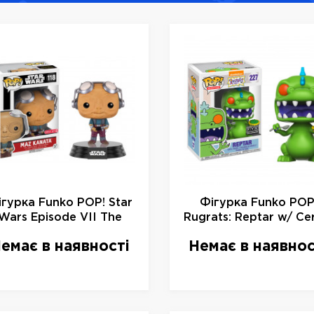
ігурка Funko POP! Star
Фігурка Funko POP
Wars Episode VII The
Rugrats: Reptar w/ Ce
Force Awakens - Maz
Box Vinyl Figure, 222
емає в наявності
Немає в наявнос
Kanata No Glasses
10см
obble Head limit, 9613,
10 см