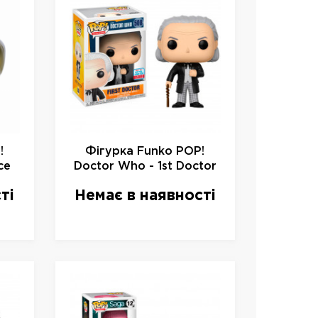
!
Фігурка Funko POP!
ce
Doctor Who - 1st Doctor
re,
Vinyl Figure Exclusive,
ті
Немає в наявності
20694, 10см