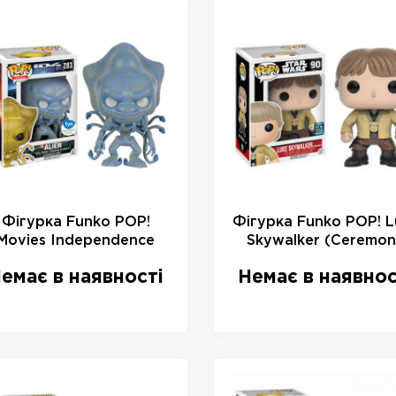
Фігурка Funko POP!
Фігурка Funko POP! L
Movies Independence
Skywalker (Ceremo
Day - Alien White Eyes
Outfit) Vinyl Figure, 8
емає в наявності
Немає в наявнос
Variant Vinyl Figure
10см
limited, 9158,