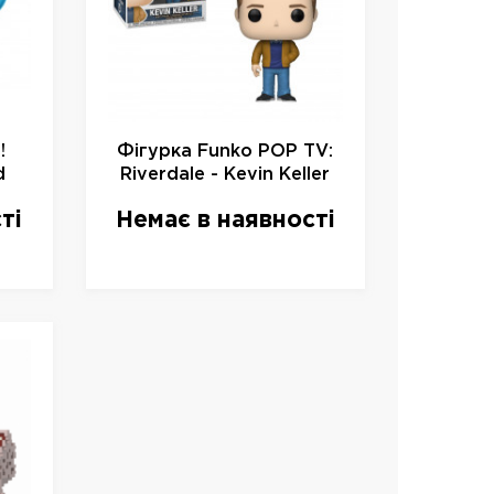
!
Фігурка Funko POP TV:
d
Riverdale - Kevin Keller
ith
Vinyl Figure, 34459, 10 см
ті
Немає в наявності
ure
м