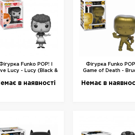
Фігурка Funko POP! I
Фігурка Funko POP
ve Lucy - Lucy (Black &
Game of Death - Bru
White) Vinyl Figure,
Lee (Gold) Vinyl Figu
емає в наявності
Немає в наявнос
32652, 10см
32742, 10см