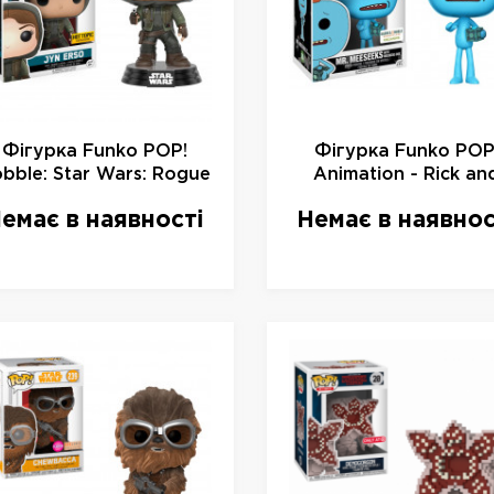
Фігурка Funko POP!
Фігурка Funko POP
bble: Star Wars: Rogue
Animation - Rick an
One: Jyn Erso Hooded
Morty Mr. Meeseeks w
емає в наявності
Немає в наявнос
Exclusive), 10450, 10 см
Meeseks Box Vinyl Fig
limited, 12498, 10 с