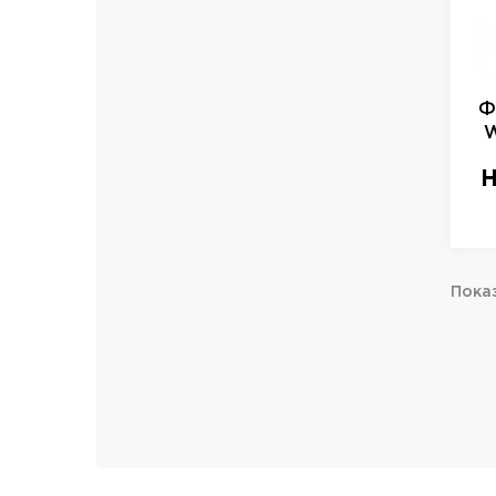
Ф
W
W
Н
Показ