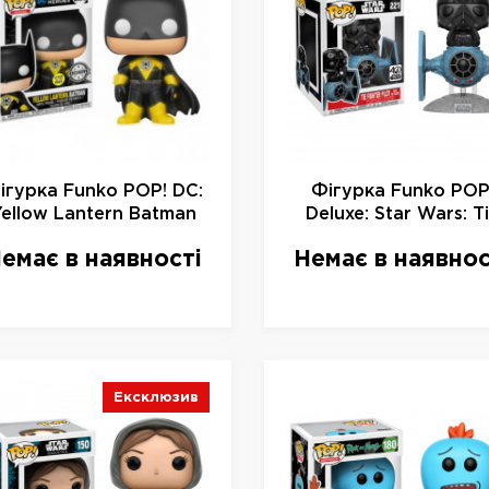
ігурка Funko POP! DC:
Фігурка Funko POP
Yellow Lantern Batman
Deluxe: Star Wars: T
etallic Glow in the Dark
Fighter w/ Tie Pilot
емає в наявності
Немає в наявнос
nyl Figure, 21859, 10 см
20106
Ексклюзив