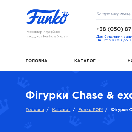
+38 (050) 87
Реселлер офіційної
продукції Funko в Україні
Для будь-яких зап
Пн-Пт: з 10:00 до 1
ГОЛОВНА
КАТАЛОГ
Н
Фігурки Chase & exc
Головна
/
Каталог
/
Funko POP!
/
Фігурки C