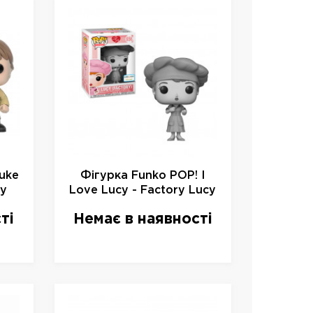
uke
Фігурка Funko POP! I
ny
Love Lucy - Factory Lucy
717,
(Black & White) Vinyl
ті
Немає в наявності
Figure, 33092, 10см