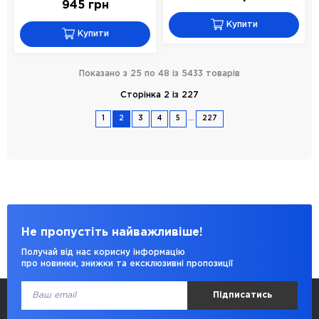
945 грн
Купити
Купити
Показано з 25 по 48 із 5433 товарів
Сторінка 2 із 227
...
1
2
3
4
5
227
Не пропустіть найважливіше!
Получай від нас корисну інформацію
про новинки, знижки та ексклюзивні пропозиції
Підписатись