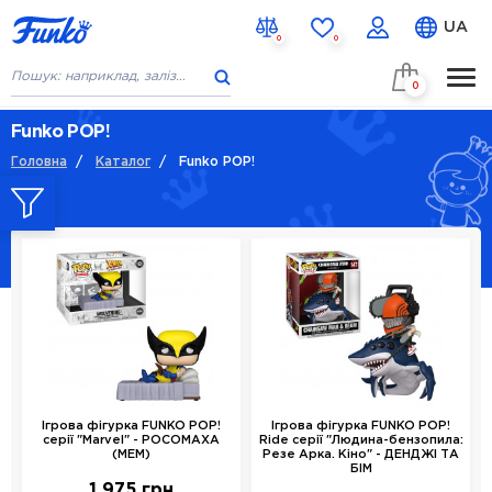
UA
0
0
0
ГОЛОВНА
Funko POP!
Головна
/
Каталог
/
Funko POP!
КАТАЛОГ
НОВИНКИ
СКОРО В НАЯВНОСТІ
ПРО НАС
КОНТАКТИ
% ЗНИЖКИ
Ігрова фігурка FUNKO POP!
Ігрова фігурка FUNKO POP!
серії "Marvel" - РОСОМАХА
Ride серії "Людина-бензопила:
(МЕМ)
Резе Арка. Кіно" - ДЕНДЖІ ТА
БІМ
1 975 грн