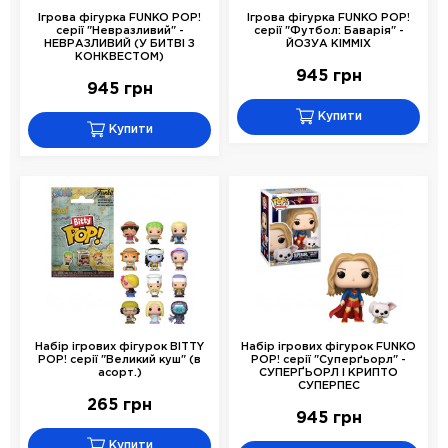
Ігрова фігурка FUNKO POP!
Ігрова фігурка FUNKO POP!
серії "Невразливий" -
серії "Футбол: Баварія" -
НЕВРАЗЛИВИЙ (У БИТВІ З
ЙОЗУА КІММІХ
КОНКВЕСТОМ)
945 грн
945 грн
Купити
Купити
Набір ігрових фігурок BITTY
Набір ігрових фігурок FUNKO
POP! серії "Великий куш" (в
POP! серії "Суперґьорл" -
асорт.)
СУПЕРҐЬОРЛ І КРИПТО
СУПЕРПЕС
265 грн
945 грн
Купити