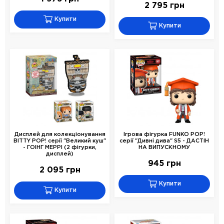
2 795 грн
Купити
Купити
Дисплей для колекціонування
Ігрова фігурка FUNKO POP!
BITTY POP! серії "Великий куш"
серії "Дивні дива" S5 - ДАСТІН
- ГОІНГ МЕРРІ (2 фігурки,
НА ВИПУСКНОМУ
дисплей)
945 грн
2 095 грн
Купити
Купити