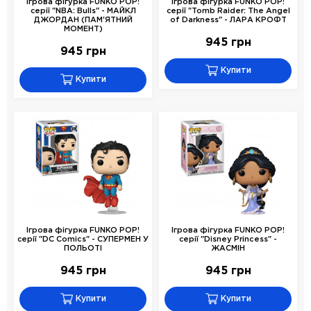
Ігрова фігурка FUNKO POP!
Ігрова фігурка FUNKO POP!
серії "NBA: Bulls" - МАЙКЛ
серії "Tomb Raider: The Angel
ДЖОРДАН (ПАМ'ЯТНИЙ
of Darkness" - ЛАРА КРОФТ
МОМЕНТ)
945 грн
945 грн
Купити
Купити
Ігрова фігурка FUNKO POP!
Ігрова фігурка FUNKO POP!
серії "DC Comics" - СУПЕРМЕН У
серії "Disney Princess" -
ПОЛЬОТІ
ЖАСМІН
945 грн
945 грн
Купити
Купити