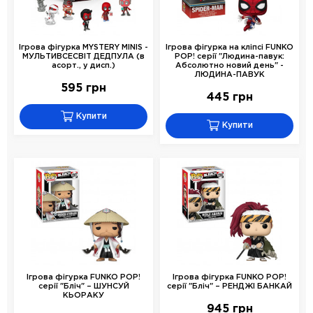
Ігрова фігурка MYSTERY MINIS -
Ігрова фігурка на кліпсі FUNKO
МУЛЬТИВСЕСВІТ ДЕДПУЛА (в
POP! серії "Людина-павук:
асорт., у дисп.)
Абсолютно новий день" -
ЛЮДИНА-ПАВУК
595 грн
445 грн
Купити
Купити
Ігрова фігурка FUNKO POP!
Ігрова фігурка FUNKO POP!
серії "Бліч" – ШУНСУЙ
серії "Бліч" – РЕНДЖІ БАНКАЙ
КЬОРАКУ
945 грн