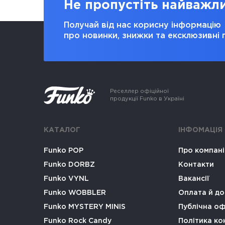
Не пропустіть найважл
Получай від нас корисну інформацію
про новинки, знижки та ексклюзивні 
Реселлер офіційної
продукції Funko в Україні
КАТАЛОГ
ІНФОМАЦІЯ
Funko POP
Про компан
Funko DORBZ
Контакти
Funko VYNL
Вакансії
Funko WOBBLER
Оплата й до
Funko MYSTERY MINIS
Публічна о
Funko Rock Candy
Політика ко