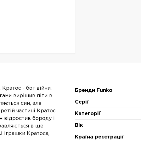
 Кратос - бог війни,
Бренди Funko
гами вирішив піти в
Серії
вляється син, але
ретій частині Кратос
Категорії
н відростив бороду і
Вік
правляються в ще
і іграшки Кратоса,
Країна реєстрації