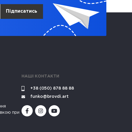
Підписатись
НАШІ КОНТАКТИ
+38 (050) 878 88 88
funko@brovdi.art
ння
івкою при