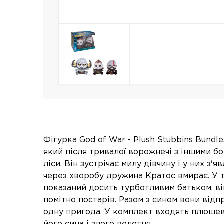
Фігурка God of War - Plush Stubbins Bundle.
який після тривалої ворожнечі з іншими бо
ліси. Він зустрічає милу дівчину і у них з'я
через хворобу дружина Кратос вмирає. У т
показаний досить турботливим батьком, ві
помітно постарів. Разом з сином вони від
одну пригода. У комплект входять плюшев