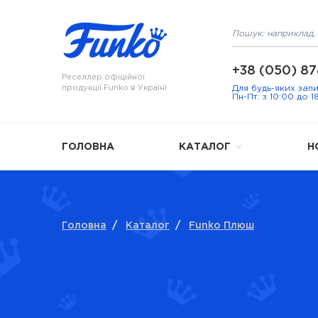
+38 (050) 87
Реселлер офіційної
продукції Funko в Україні
Для будь-яких зап
Пн-Пт: з 10:00 до 1
ГОЛОВНА
КАТАЛОГ
Н
Головна
/
Каталог
/
Funko Плюш