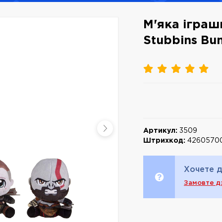
М'яка іграшк
Stubbins Bun
Артикул:
3509
Штрихкод:
4260570
Хочете д
Замовте д