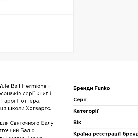
Yule Ball Hermione -
Бренди Funko
онажів серії книг і
Серії
 Гаррі Поттера,
иця школи Хогвартс.
Категорії
Вік
 для Святочного Балу
яточний Бал є
Країна реєстрації брен