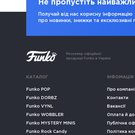
Не пропустіть найважл
Получай від нас корисну інформацію
про новинки, знижки та ексклюзивні 
Реселлер офіційної
продукції Funko в Україні
КАТАЛОГ
ІНФОМАЦІЯ
Funko POP
Про компан
Funko DORBZ
Контакти
Funko VYNL
Вакансії
Funko WOBBLER
Оплата й до
Funko MYSTERY MINIS
Публічна о
Funko Rock Candy
Політика ко