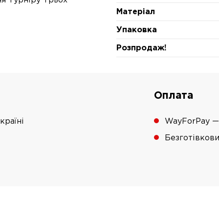
ня Турніру Трьох
Матеріал
Упаковка
Розпродаж!
Оплата
країні
WayForPay —
Безготівков