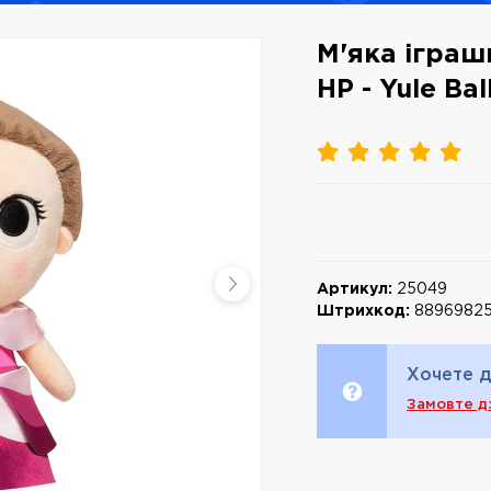
М'яка іграш
HP - Yule Ba
Артикул:
25049
Штрихкод:
8896982
Хочете д
Замовте д