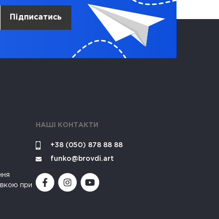
Підписатись
НАШІ КОНТАКТИ
+38 (050) 878 88 88
funko@brovdi.art
ння
івкою при