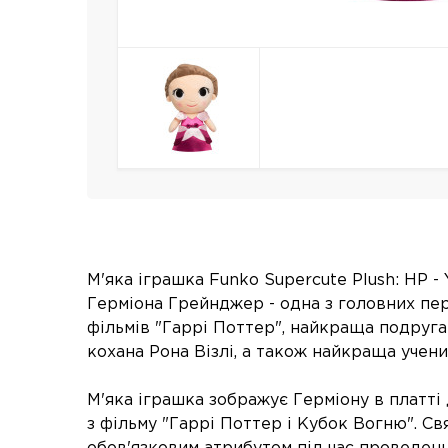
М'яка іграшка Funko Supercute Plush: HP - 
Герміона Грейнджер - одна з головних перс
фільмів "Гаррі Поттер", найкраща подруга
кохана Рона Візлі, а також найкраща учен
М'яка іграшка зображує Герміону в платті
з фільму "Гаррі Поттер і Кубок Вогню". Св