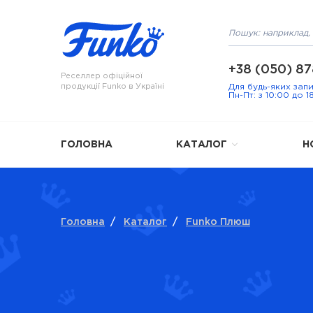
+38 (050) 87
Реселлер офіційної
продукції Funko в Україні
Для будь-яких зап
Пн-Пт: з 10:00 до 1
ГОЛОВНА
КАТАЛОГ
Н
Головна
/
Каталог
/
Funko Плюш